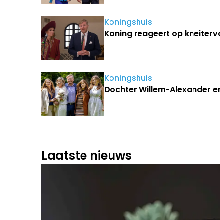
Koningshuis
Koning reageert op kneiterva
Koningshuis
Dochter Willem-Alexander e
Laatste nieuws