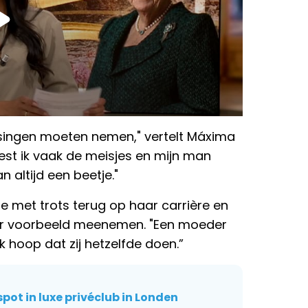
ssingen moeten nemen," vertelt Máxima
est ik vaak de meisjes en mijn man
 altijd een beetje."
e met trots terug op haar carrière en
aar voorbeeld meenemen. "Een moeder
 Ik hoop dat zij hetzelfde doen.”
ot in luxe privéclub in Londen