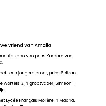
uwe vriend van Amalia
oudste zoon van prins Kardam van
z.
eft een jongere broer, prins Beltran.
e wortels. Zijn grootvader, Simeon II,
je.
et Lycée Français Molière in Madrid.