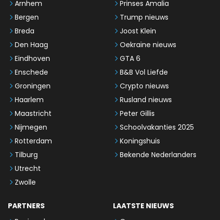
Arnhem
Prinses Amalia
Bergen
Trump nieuws
Breda
Joost Klein
Den Haag
Oekraïne nieuws
Eindhoven
GTA 6
Enschede
B&B Vol Liefde
Groningen
Crypto nieuws
Haarlem
Rusland nieuws
Maastricht
Peter Gillis
Nijmegen
Schoolvakanties 2025
Rotterdam
Koningshuis
Tilburg
Bekende Nederlanders
Utrecht
Zwolle
PARTNERS
LAATSTE NIEUWS