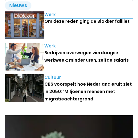
Nieuws
Lees ook
Werk
Om deze reden ging de Blokker failliet
Werk
Bedrijven overwegen vierdaagse
werkweek: minder uren, zelfde salaris
Cultuur
CBS voorspelt hoe Nederland eruit ziet
in 2050: 'Miljoenen mensen met
migratieachtergrond'
Laatste nieuws