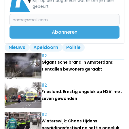
Blijf op de hoogte van wat er om je heen
gebeurt.
Abonneren
Nieuws
Apeldoorn
Politie
Lees ook
112
Gigantische brand in Amsterdam:
tientallen bewoners geraakt
112
Friesland: Ernstig ongeluk op N351 met
zeven gewonden
112
Winterswijk: Chaos tijdens
bevrijdingsfestival na heftig ongeluk