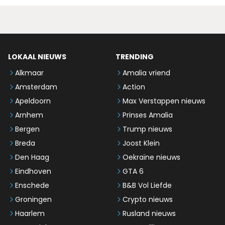
LOKAAL NIEUWS
TRENDING
Alkmaar
Amalia vriend
Amsterdam
Action
Apeldoorn
Max Verstappen nieuws
Arnhem
Prinses Amalia
Bergen
Trump nieuws
Breda
Joost Klein
Den Haag
Oekraïne nieuws
Eindhoven
GTA 6
Enschede
B&B Vol Liefde
Groningen
Crypto nieuws
Haarlem
Rusland nieuws