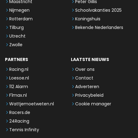
Maastricht
Peter Gillis
Nijmegen
Schoolvakanties 2025
Rotterdam
Koningshuis
Tilburg
Bekende Nederlanders
Utrecht
Zwolle
PARTNERS
LAATSTE NIEUWS
Racing.nl
Over ons
Loesoe.nl
Contact
112 Alarm
Adverteren
F1max.nl
Privacybeleid
Wattjemoetweten.nl
Cookie manager
Racers.de
24Racing
Tennis Infinity