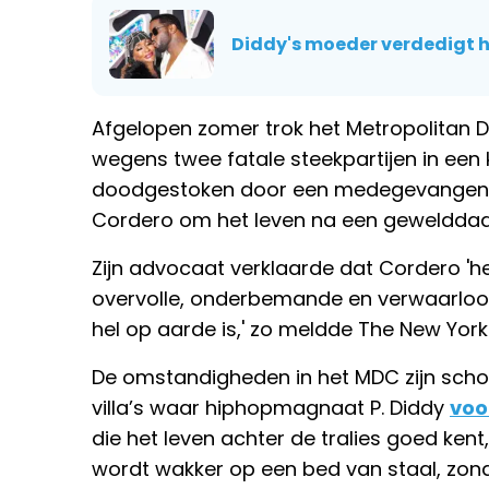
Diddy's moeder verdedigt he
Afgelopen zomer trok het Metropolitan
wegens twee fatale steekpartijen in een k
doodgestoken door een medegevangene
Cordero om het leven na een gewelddadi
Zijn advocaat verklaarde dat Cordero 'he
overvolle, onderbemande en verwaarloos
hel op aarde is,' zo meldde The New York
De omstandigheden in het MDC zijn schokk
villa’s waar hiphopmagnaat P. Diddy
voor
die het leven achter de tralies goed kent, 
wordt wakker op een bed van staal, zonder