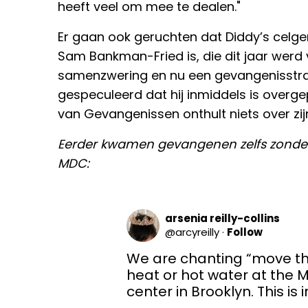
heeft veel om mee te dealen."
Er gaan ook geruchten dat Diddy’s celg
Sam Bankman-Fried is, die dit jaar werd
samenzwering en nu een gevangenisstraf 
gespeculeerd dat hij inmiddels is overg
van Gevangenissen onthult niets over zijn
Eerder kwamen gevangenen zelfs zonder wa
MDC:
arsenia reilly-collins
@
arcyreilly
·
Follow
We are chanting “move the
heat or hot water at the 
center in Brooklyn. This is