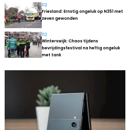
112
Friesland: Ernstig ongeluk op N351 met
zeven gewonden
112
Winterswijk: Chaos tijdens
bevrijdingsfestival na heftig ongeluk
met tank
Laatste nieuws