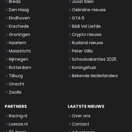
Breda
Joost Klein
Den Haag
Oekraïne nieuws
Eindhoven
GTA 6
Enschede
B&B Vol Liefde
Groningen
Crypto nieuws
Haarlem
Rusland nieuws
Maastricht
Peter Gillis
Nijmegen
Schoolvakanties 2025
Rotterdam
Koningshuis
Tilburg
Bekende Nederlanders
Utrecht
Zwolle
PARTNERS
LAATSTE NIEUWS
Racing.nl
Over ons
Loesoe.nl
Contact