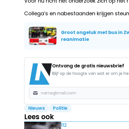
Voor nu richt het onderzoek zich op het 
Collega’s en nabestaanden krijgen steun i
Groot ongeluk met bus in Z
reanimatie
Ontvang de gratis nieuwsbrief
Blijf op de hoogte van wat er om je h
Nieuws
Politie
Lees ook
112