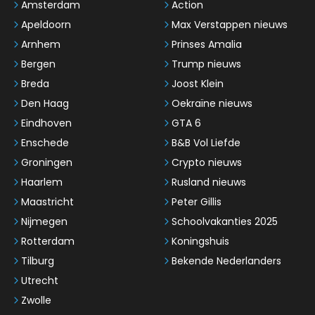
Amsterdam
Action
Apeldoorn
Max Verstappen nieuws
Arnhem
Prinses Amalia
Bergen
Trump nieuws
Breda
Joost Klein
Den Haag
Oekraïne nieuws
Eindhoven
GTA 6
Enschede
B&B Vol Liefde
Groningen
Crypto nieuws
Haarlem
Rusland nieuws
Maastricht
Peter Gillis
Nijmegen
Schoolvakanties 2025
Rotterdam
Koningshuis
Tilburg
Bekende Nederlanders
Utrecht
Zwolle