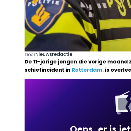
Nieuwsredactie
Door
De 11-jarige jongen die vorige maand
schietincident in
Rotterdam
, is overle