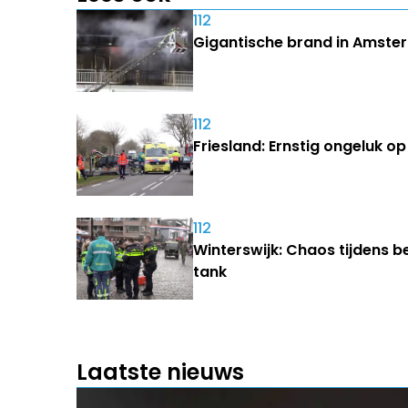
112
Gigantische brand in Amster
112
Friesland: Ernstig ongeluk 
112
Winterswijk: Chaos tijdens b
tank
Laatste nieuws