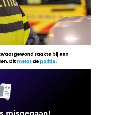
 zwaargewond raakte bij een
den. Dit
meldt
de
politie
.