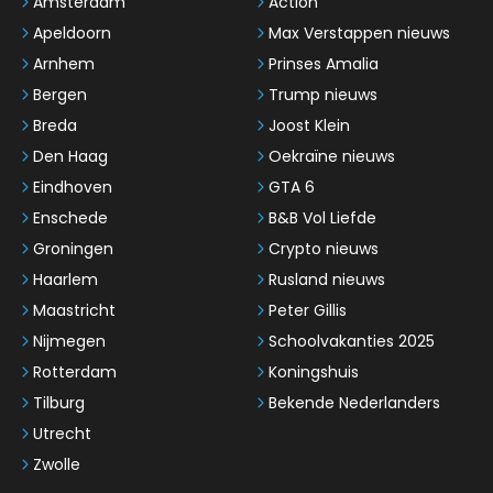
Amsterdam
Action
Apeldoorn
Max Verstappen nieuws
Arnhem
Prinses Amalia
Bergen
Trump nieuws
Breda
Joost Klein
Den Haag
Oekraïne nieuws
Eindhoven
GTA 6
Enschede
B&B Vol Liefde
Groningen
Crypto nieuws
Haarlem
Rusland nieuws
Maastricht
Peter Gillis
Nijmegen
Schoolvakanties 2025
Rotterdam
Koningshuis
Tilburg
Bekende Nederlanders
Utrecht
Zwolle