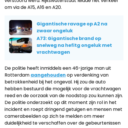
verstoord werd. Rijkswaterstaat leidde het verkeer
om via de A15, A16 en A20.
Gigantische ravage op A2 na
zwaar ongeluk
A73: Gigantische brand op
snelweg na hefitg ongeluk met
vrachtwagen
De politie heeft inmiddels een 46-jarige man uit
Rotterdam
aangehouden
op verdenking van
betrokkenheid bij het ongeval. Hij zou de auto
hebben bestuurd die mogelijk voor de vrachtwagen
reed en de oorzaak van de noodstop zou kunnen zijn.
De politie onderzoekt op dit moment zijn rol in het
incident en roept dringend getuigen en mensen met
camerabeelden op zich te melden om meer
duidelijkheid te verschaffen over de gebeurtenissen