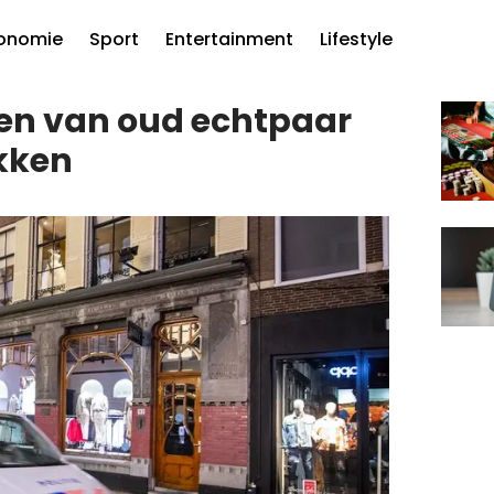
onomie
Sport
Entertainment
Lifestyle
men van oud echtpaar
kken