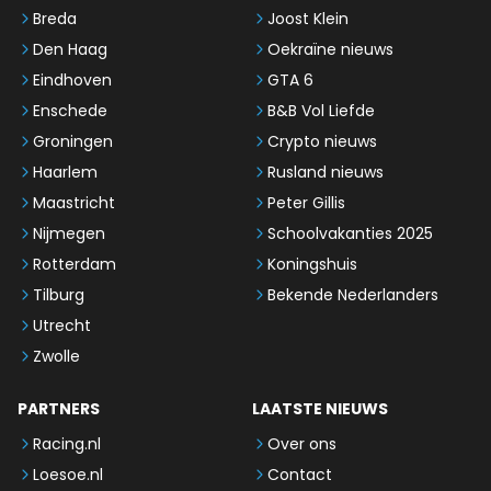
Breda
Joost Klein
Den Haag
Oekraïne nieuws
Eindhoven
GTA 6
Enschede
B&B Vol Liefde
Groningen
Crypto nieuws
Haarlem
Rusland nieuws
Maastricht
Peter Gillis
Nijmegen
Schoolvakanties 2025
Rotterdam
Koningshuis
Tilburg
Bekende Nederlanders
Utrecht
Zwolle
PARTNERS
LAATSTE NIEUWS
Racing.nl
Over ons
Loesoe.nl
Contact