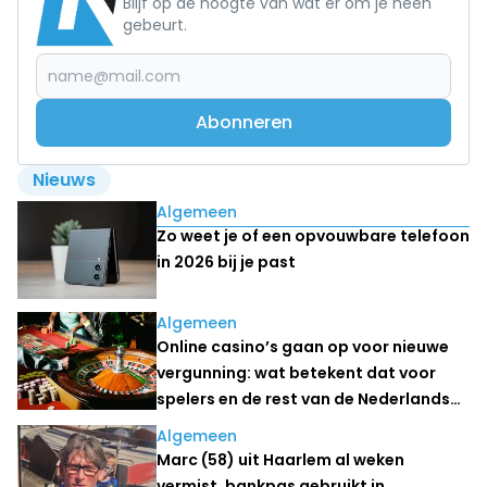
Blijf op de hoogte van wat er om je heen
gebeurt.
Abonneren
Nieuws
Lees ook
Algemeen
Zo weet je of een opvouwbare telefoon
in 2026 bij je past
Algemeen
Online casino’s gaan op voor nieuwe
vergunning: wat betekent dat voor
spelers en de rest van de Nederlandse
kansspelmarkt?
Algemeen
Marc (58) uit Haarlem al weken
vermist, bankpas gebruikt in