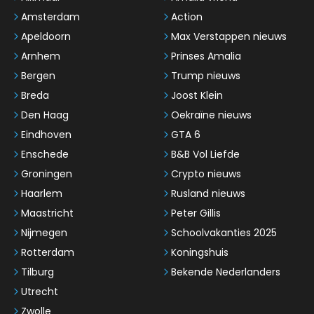
Amsterdam
Action
Apeldoorn
Max Verstappen nieuws
Arnhem
Prinses Amalia
Bergen
Trump nieuws
Breda
Joost Klein
Den Haag
Oekraïne nieuws
Eindhoven
GTA 6
Enschede
B&B Vol Liefde
Groningen
Crypto nieuws
Haarlem
Rusland nieuws
Maastricht
Peter Gillis
Nijmegen
Schoolvakanties 2025
Rotterdam
Koningshuis
Tilburg
Bekende Nederlanders
Utrecht
Zwolle