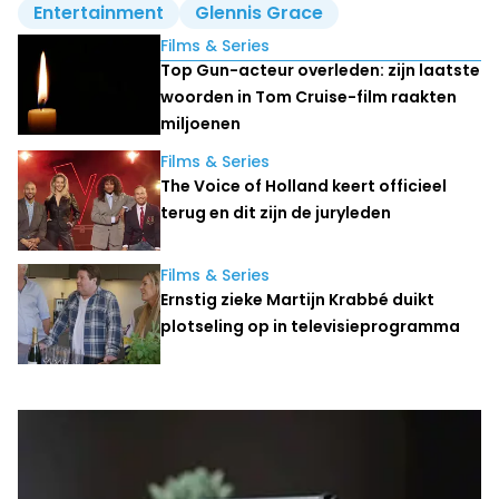
Entertainment
Glennis Grace
Lees ook
Films & Series
Top Gun-acteur overleden: zijn laatste
woorden in Tom Cruise-film raakten
miljoenen
Films & Series
The Voice of Holland keert officieel
terug en dit zijn de juryleden
Films & Series
Ernstig zieke Martijn Krabbé duikt
plotseling op in televisieprogramma
Laatste nieuws