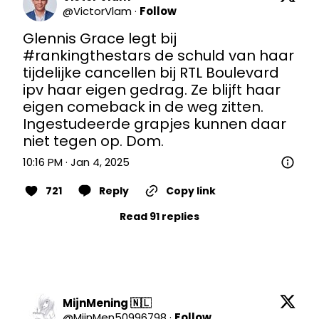
@
VictorVlam
·
Follow
Glennis Grace legt bij 
#rankingthestars
 de schuld van haar 
tijdelijke cancellen bij RTL Boulevard 
ipv haar eigen gedrag. Ze blijft haar 
eigen comeback in de weg zitten. 
Ingestudeerde grapjes kunnen daar 
niet tegen op. Dom.
10:16 PM · Jan 4, 2025
721
Reply
Copy link
Read 91 replies
MijnMening 🇳🇱
@
MijnMen50996798
·
Follow