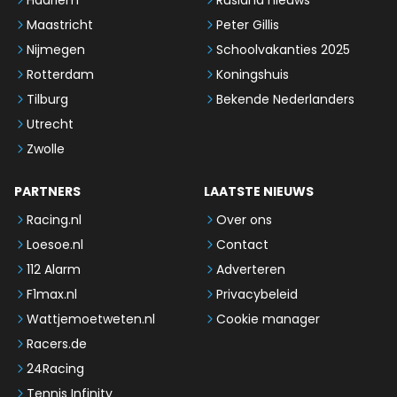
Haarlem
Rusland nieuws
Maastricht
Peter Gillis
Nijmegen
Schoolvakanties 2025
Rotterdam
Koningshuis
Tilburg
Bekende Nederlanders
Utrecht
Zwolle
PARTNERS
LAATSTE NIEUWS
Racing.nl
Over ons
Loesoe.nl
Contact
112 Alarm
Adverteren
F1max.nl
Privacybeleid
Wattjemoetweten.nl
Cookie manager
Racers.de
24Racing
Tennis Infinity