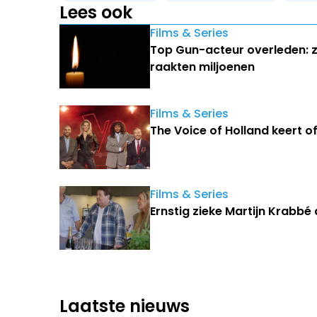
Lees ook
Films & Series
Top Gun-acteur overleden: z
raakten miljoenen
Films & Series
The Voice of Holland keert off
Films & Series
Ernstig zieke Martijn Krabbé
Laatste nieuws