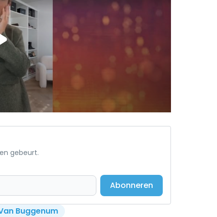
een gebeurt.
Abonneren
 Van Buggenum