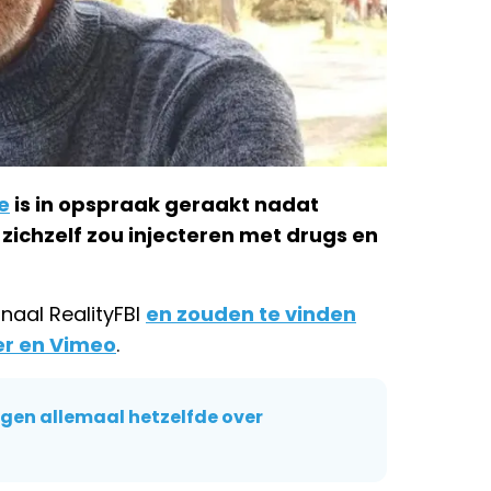
e
is in opspraak geraakt nadat
zichzelf zou injecteren met drugs en
naal RealityFBI
en zouden te vinden
er en Vimeo
.
eggen allemaal hetzelfde over