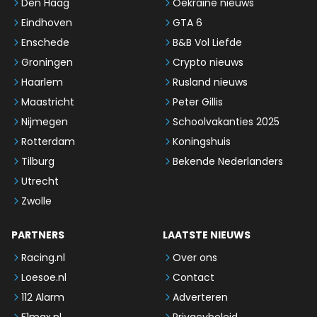
Den Haag
Oekraïne nieuws
Eindhoven
GTA 6
Enschede
B&B Vol Liefde
Groningen
Crypto nieuws
Haarlem
Rusland nieuws
Maastricht
Peter Gillis
Nijmegen
Schoolvakanties 2025
Rotterdam
Koningshuis
Tilburg
Bekende Nederlanders
Utrecht
Zwolle
PARTNERS
LAATSTE NIEUWS
Racing.nl
Over ons
Loesoe.nl
Contact
112 Alarm
Adverteren
F1max.nl
Privacybeleid