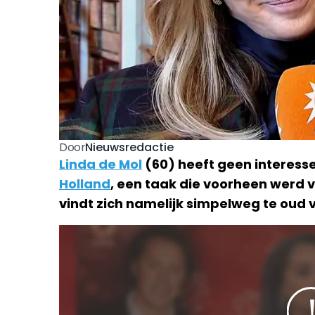
Nieuwsredactie
Door
Linda de Mol
(60) heeft geen interesse
Holland
, een taak die voorheen werd v
vindt zich namelijk simpelweg te oud v