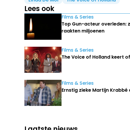
Lees ook
Films & Series
Top Gun-acteur overleden: z
raakten miljoenen
Films & Series
The Voice of Holland keert off
Films & Series
Ernstig zieke Martijn Krabbé
Laatste nieuws