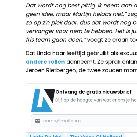
Dat wordt nog best pittig. Ik neem aan 
geen idee, maar Martijn helaas niet,”
zeg
zo op z’n plek daar, dus dat wordt nog 
vervanger voor hem te hebben. Het is jui
fris team gaan doen,”
voegt ze eraan to
Dat Linda haar leeftijd gebruikt als excuu
andere rollen
aanneemt. Ze sprak onla
Jeroen Rietbergen, de twee zouden momen
Ontvang de gratis nieuwsbrief
Blijf op de hoogte van wat er om je h
Linda De Mol
The Voice Of Holland