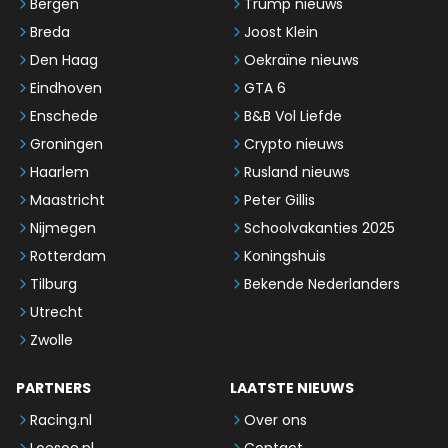
Bergen
Trump nieuws
Breda
Joost Klein
Den Haag
Oekraïne nieuws
Eindhoven
GTA 6
Enschede
B&B Vol Liefde
Groningen
Crypto nieuws
Haarlem
Rusland nieuws
Maastricht
Peter Gillis
Nijmegen
Schoolvakanties 2025
Rotterdam
Koningshuis
Tilburg
Bekende Nederlanders
Utrecht
Zwolle
PARTNERS
LAATSTE NIEUWS
Racing.nl
Over ons