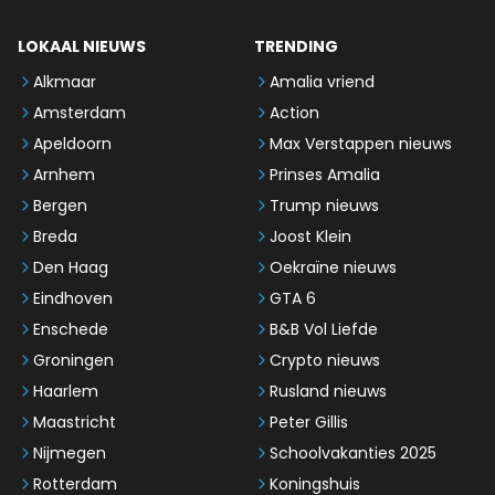
LOKAAL NIEUWS
TRENDING
Alkmaar
Amalia vriend
Amsterdam
Action
Apeldoorn
Max Verstappen nieuws
Arnhem
Prinses Amalia
Bergen
Trump nieuws
Breda
Joost Klein
Den Haag
Oekraïne nieuws
Eindhoven
GTA 6
Enschede
B&B Vol Liefde
Groningen
Crypto nieuws
Haarlem
Rusland nieuws
Maastricht
Peter Gillis
Nijmegen
Schoolvakanties 2025
Rotterdam
Koningshuis