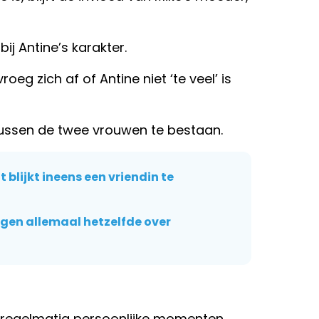
j Antine’s karakter.
eg zich af of Antine niet ‘te veel’ is
 tussen de twee vrouwen te bestaan.
blijkt ineens een vriendin te
eggen allemaal hetzelfde over
 regelmatig persoonlijke momenten,