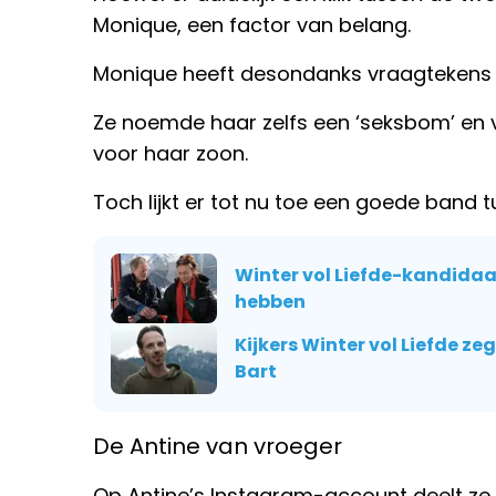
Monique, een factor van belang.
Monique heeft desondanks vraagtekens bi
Ze noemde haar zelfs een ‘seksbom’ en vro
voor haar zoon.
Toch lijkt er tot nu toe een goede band
Winter vol Liefde-kandidaat 
hebben
Kijkers Winter vol Liefde z
Bart
De Antine van vroeger
Op Antine’s Instagram-account deelt ze