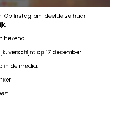
r. Op Instagram deelde ze haar
jk.
n bekend.
jk, verschijnt op 17 december.
d in de media.
nker.
er: