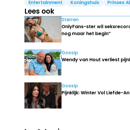
Entertainment
Koningshuis
Prinses A
Lees ook
Sterren
OnlyFans-ster wil seksrecor
nog maar het begin”
Gossip
Wendy van Hout verliest pijn
Gossip
Pijnklijk: Winter Vol Liefde-A