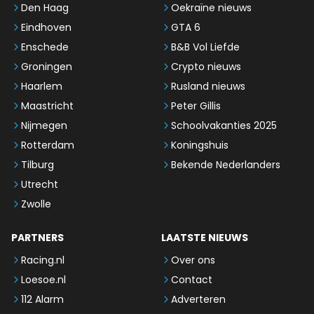
Den Haag
Oekraïne nieuws
Eindhoven
GTA 6
Enschede
B&B Vol Liefde
Groningen
Crypto nieuws
Haarlem
Rusland nieuws
Maastricht
Peter Gillis
Nijmegen
Schoolvakanties 2025
Rotterdam
Koningshuis
Tilburg
Bekende Nederlanders
Utrecht
Zwolle
PARTNERS
LAATSTE NIEUWS
Racing.nl
Over ons
Loesoe.nl
Contact
112 Alarm
Adverteren