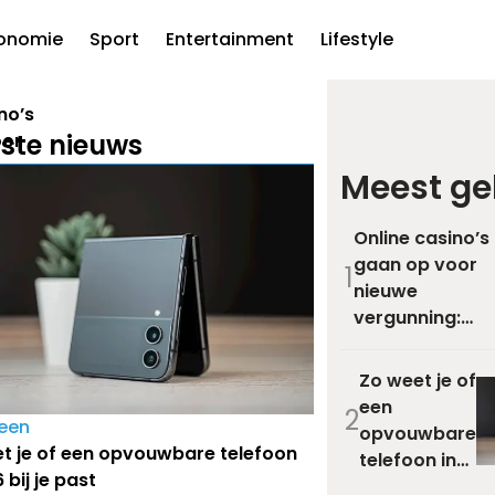
onomie
Sport
Entertainment
Lifestyle
no’s
ste nieuws
oor
Meest ge
:
ent
Online casino’s
of
gaan op voor
1
 de
nieuwe
re
e
vergunning:
se
wat betekent
arkt?
dat voor
Zo weet je of
spelers en de
een
2
rest van de
een
opvouwbare
Nederlandse
t je of een opvouwbare telefoon
telefoon in
kansspelmarkt
 bij je past
2026 bij je