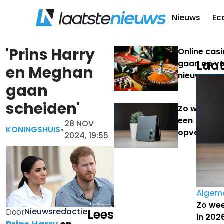
Nieuws
Ec
'Prins Harry
Online casi
Laat
gaan op v
en Meghan
nieuwe
gaan
vergunning
wat betek
scheiden'
Zo weet je 
dat voor
een
28 NOV
spelers en
KONINGSHUIS
•
opvouwba
2024, 19:55
rest van d
telefoon in
Nederland
2026 bij je
kansspelm
past
Algem
Zo wee
Nieuwsredactie
Door
Lees
in 2026