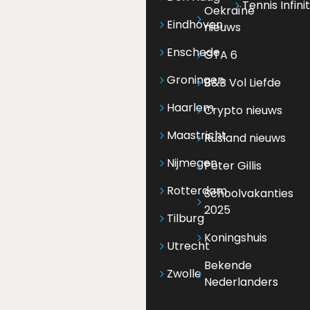
Tennis Infini
Oekraïne
Eindhoven
nieuws
Enschede
GTA 6
Groningen
B&B Vol Liefde
Haarlem
Crypto nieuws
Maastricht
Rusland nieuws
Nijmegen
Peter Gillis
Rotterdam
Schoolvakanties
2025
Tilburg
Koningshuis
Utrecht
Bekende
Zwolle
Nederlanders