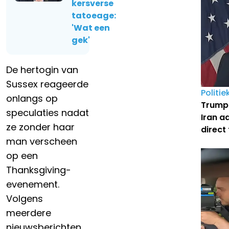
Koningsdag
kersverse
tatoeage:
'Wat een
gek'
De hertogin van
Sussex reageerde
Politie
onlangs op
Trump 
speculaties nadat
Iran a
ze zonder haar
direct
man verscheen
op een
Thanksgiving-
evenement.
Volgens
meerdere
nieuwsberichten