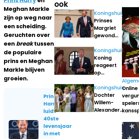
Prins Harry
en
ook
Meghan Markle
Koningshuis
zijn op weg naar
Prinses
een scheiding.
Margriet
Geruchten over
gewond
afgevoerd
een
break
tussen
naar
Koningshuis
de populaire
ziekenhuis
Koning
prins en Meghan
reageert
Markle blijven
op
groeien.
kneitervals
Algem
Volkslied
Koningshuis
Online
Dochter
vergun
Prins
Willem-
speler
Harry
Alexander
kanss
luidt
en Maxima
40ste
haakt af
levensjaar
voor
in met