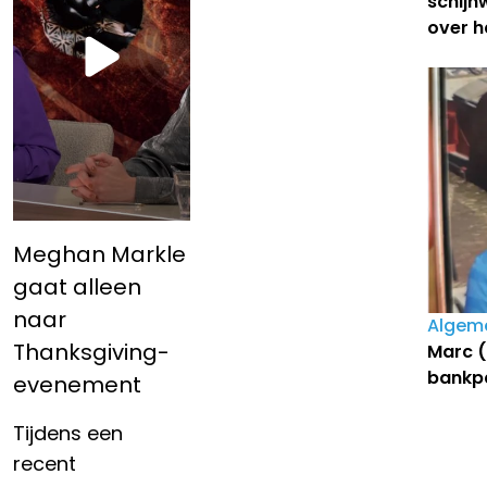
schijn
over ha
Meghan Markle
gaat alleen
naar
Algem
Thanksgiving-
Marc (
bankpa
evenement
Tijdens een
recent