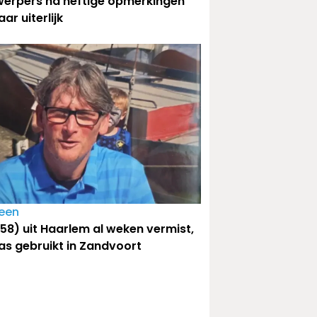
werpers na heftige opmerkingen
ar uiterlijk
een
58) uit Haarlem al weken vermist,
s gebruikt in Zandvoort