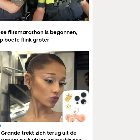
se flitsmarathon is begonnen,
p boete flink groter
n
 Grande trekt zich terug uit de