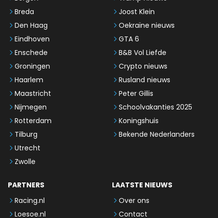
Breda
Joost Klein
Den Haag
Oekraïne nieuws
Eindhoven
GTA 6
Enschede
B&B Vol Liefde
Groningen
Crypto nieuws
Haarlem
Rusland nieuws
Maastricht
Peter Gillis
Nijmegen
Schoolvakanties 2025
Rotterdam
Koningshuis
Tilburg
Bekende Nederlanders
Utrecht
Zwolle
PARTNERS
LAATSTE NIEUWS
Racing.nl
Over ons
Loesoe.nl
Contact