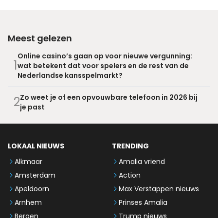
Meest gelezen
Online casino’s gaan op voor nieuwe vergunning:
1
wat betekent dat voor spelers en de rest van de
Nederlandse kansspelmarkt?
Zo weet je of een opvouwbare telefoon in 2026 bij
2
je past
LOKAAL NIEUWS
TRENDING
Alkmaar
Amalia vriend
Amsterdam
Action
Apeldoorn
Max Verstappen nieuws
Arnhem
Prinses Amalia
Bergen
Trump nieuws