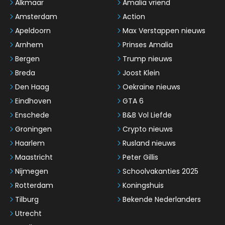
Alkmaar
Amalia vriend
Amsterdam
Action
Apeldoorn
Max Verstappen nieuws
Arnhem
Prinses Amalia
Bergen
Trump nieuws
Breda
Joost Klein
Den Haag
Oekraïne nieuws
Eindhoven
GTA 6
Enschede
B&B Vol Liefde
Groningen
Crypto nieuws
Haarlem
Rusland nieuws
Maastricht
Peter Gillis
Nijmegen
Schoolvakanties 2025
Rotterdam
Koningshuis
Tilburg
Bekende Nederlanders
Utrecht