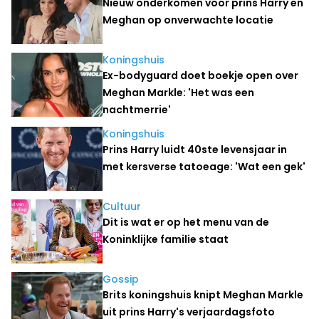
Nieuw onderkomen voor prins Harry en
Meghan op onverwachte locatie
Koningshuis
Ex-bodyguard doet boekje open over
Meghan Markle: 'Het was een
nachtmerrie'
Koningshuis
Prins Harry luidt 40ste levensjaar in
met kersverse tatoeage: 'Wat een gek'
Cultuur
Dit is wat er op het menu van de
Koninklijke familie staat
Gossip
Brits koningshuis knipt Meghan Markle
uit prins Harry's verjaardagsfoto