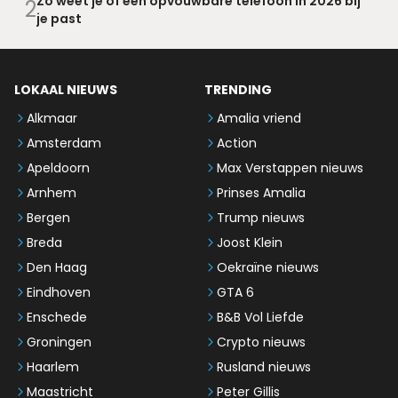
Zo weet je of een opvouwbare telefoon in 2026 bij
2
je past
LOKAAL NIEUWS
TRENDING
Alkmaar
Amalia vriend
Amsterdam
Action
Apeldoorn
Max Verstappen nieuws
Arnhem
Prinses Amalia
Bergen
Trump nieuws
Breda
Joost Klein
Den Haag
Oekraïne nieuws
Eindhoven
GTA 6
Enschede
B&B Vol Liefde
Groningen
Crypto nieuws
Haarlem
Rusland nieuws
Maastricht
Peter Gillis