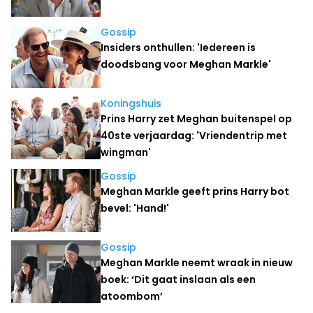
Gossip
Insiders onthullen: 'Iedereen is
doodsbang voor Meghan Markle'
Koningshuis
Prins Harry zet Meghan buitenspel op
40ste verjaardag: 'Vriendentrip met
wingman'
Gossip
Meghan Markle geeft prins Harry bot
bevel: 'Hand!'
Gossip
Meghan Markle neemt wraak in nieuw
boek: ‘Dit gaat inslaan als een
atoombom’