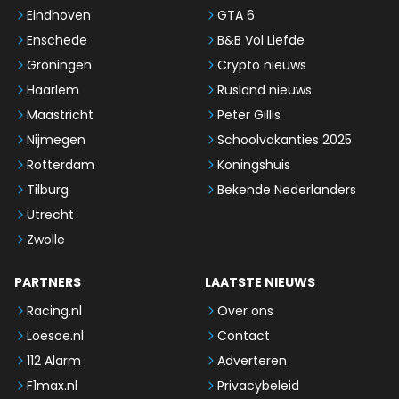
Eindhoven
GTA 6
Enschede
B&B Vol Liefde
Groningen
Crypto nieuws
Haarlem
Rusland nieuws
Maastricht
Peter Gillis
Nijmegen
Schoolvakanties 2025
Rotterdam
Koningshuis
Tilburg
Bekende Nederlanders
Utrecht
Zwolle
PARTNERS
LAATSTE NIEUWS
Racing.nl
Over ons
Loesoe.nl
Contact
112 Alarm
Adverteren
F1max.nl
Privacybeleid