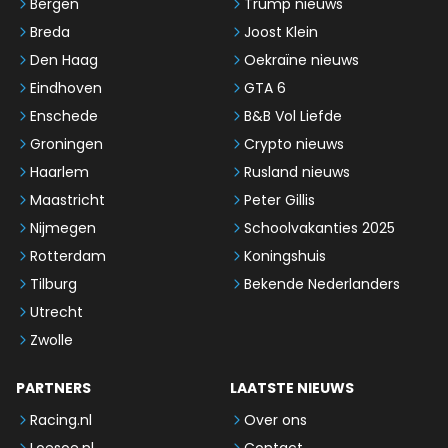
Bergen
Trump nieuws
Breda
Joost Klein
Den Haag
Oekraïne nieuws
Eindhoven
GTA 6
Enschede
B&B Vol Liefde
Groningen
Crypto nieuws
Haarlem
Rusland nieuws
Maastricht
Peter Gillis
Nijmegen
Schoolvakanties 2025
Rotterdam
Koningshuis
Tilburg
Bekende Nederlanders
Utrecht
Zwolle
PARTNERS
LAATSTE NIEUWS
Racing.nl
Over ons