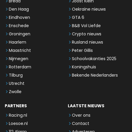
Breda
Joost Klein
Den Haag
Oekraïne nieuws
Eindhoven
GTA 6
Enschede
B&B Vol Liefde
Groningen
Crypto nieuws
Haarlem
Rusland nieuws
Maastricht
Peter Gillis
Nijmegen
Schoolvakanties 2025
Rotterdam
Koningshuis
Tilburg
Bekende Nederlanders
Utrecht
Zwolle
PARTNERS
LAATSTE NIEUWS
Racing.nl
Over ons
Loesoe.nl
Contact
112 Alarm
Adverteren