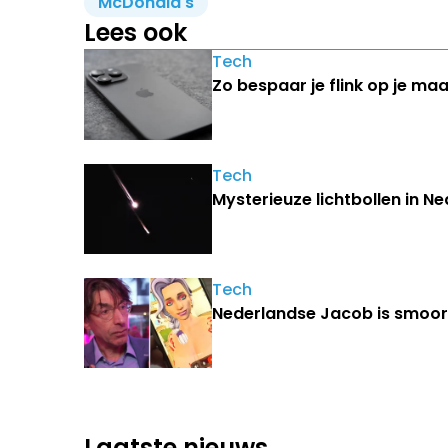
McDonald's
Lees ook
Tech
Zo bespaar je flink op je ma
Tech
Mysterieuze lichtbollen in N
Tech
Nederlandse Jacob is smoorv
Laatste nieuws