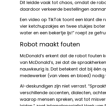
Dit leidde vaak tot chaos, omdat de rob
daardoor verkeerde bestellingen aanna
Een video op TikTok toont een klant die r
vier ketchupzakjes en twee stukjes boter k
water en een bekertje ijs!” roept ze gefr
Robot maakt fouten
McDonald’s erkent dat de robot fouten 
van McDonald’s, zei dat de spraakherke
nauwkeurig is. Dat betekent dat bij één o
medewerker (van vlees en bloed) nodig 
AI-deskundigen zijn niet verrast. “Spra
verschillende accenten, dialecten, acht
waarop mensen spreken, wat tot misvers
leiden,” zegt internetspecialist Henk van 