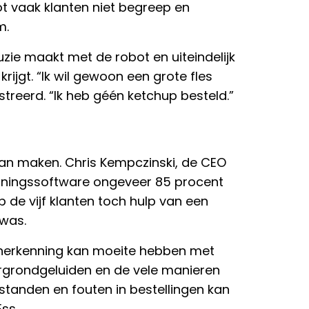
ot vaak klanten niet begreep en
m.
uzie maakt met de robot en uiteindelijk
rijgt. “Ik wil gewoon een grote fles
ustreerd. “Ik heb géén ketchup besteld.”
kan maken. Chris Kempczinski, de CEO
nningssoftware ongeveer 85 procent
p de vijf klanten toch hulp van een
was.
akherkenning kan moeite hebben met
ergrondgeluiden en de vele manieren
tanden en fouten in bestellingen kan
Ess.