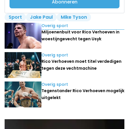
Abonneren
Sport
Jake Paul
Mike Tyson
Lees ook
Overig sport
Miljoenenbuit voor Rico Verhoeven in
woestijngevecht tegen Usyk
Overig sport
Rico Verhoeven moet titel verdedigen
tegen deze vechtmachine
Overig sport
Tegenstander Rico Verhoeven mogelijk
uitgelekt
Laatste nieuws