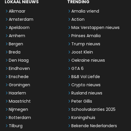
LOKAAL NIEUWS
TRENDING
Alkmaar
Amalia vriend
Amsterdam
Action
Apeldoorn
Max Verstappen nieuws
Arnhem
Prinses Amalia
Bergen
Trump nieuws
Breda
Joost Klein
Den Haag
Oekraïne nieuws
Eindhoven
GTA 6
Enschede
B&B Vol Liefde
Groningen
Crypto nieuws
Haarlem
Rusland nieuws
Maastricht
Peter Gillis
Nijmegen
Schoolvakanties 2025
Rotterdam
Koningshuis
Tilburg
Bekende Nederlanders