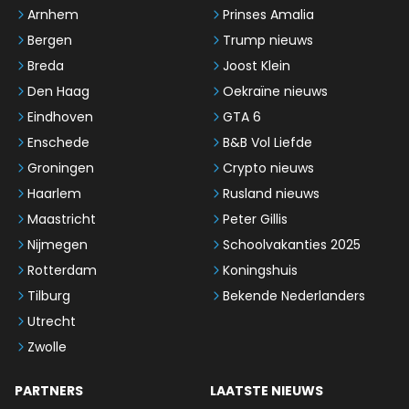
Arnhem
Prinses Amalia
Bergen
Trump nieuws
Breda
Joost Klein
Den Haag
Oekraïne nieuws
Eindhoven
GTA 6
Enschede
B&B Vol Liefde
Groningen
Crypto nieuws
Haarlem
Rusland nieuws
Maastricht
Peter Gillis
Nijmegen
Schoolvakanties 2025
Rotterdam
Koningshuis
Tilburg
Bekende Nederlanders
Utrecht
Zwolle
PARTNERS
LAATSTE NIEUWS