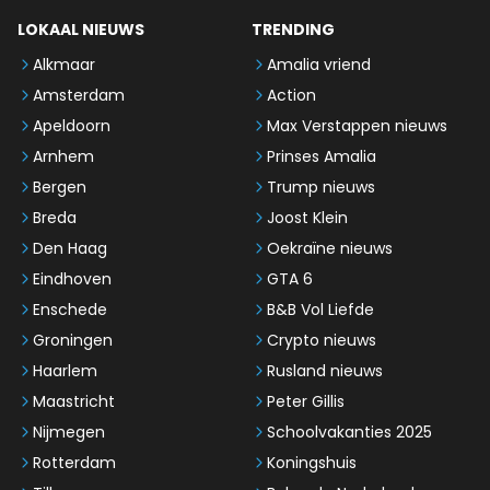
LOKAAL NIEUWS
TRENDING
Alkmaar
Amalia vriend
Amsterdam
Action
Apeldoorn
Max Verstappen nieuws
Arnhem
Prinses Amalia
Bergen
Trump nieuws
Breda
Joost Klein
Den Haag
Oekraïne nieuws
Eindhoven
GTA 6
Enschede
B&B Vol Liefde
Groningen
Crypto nieuws
Haarlem
Rusland nieuws
Maastricht
Peter Gillis
Nijmegen
Schoolvakanties 2025
Rotterdam
Koningshuis