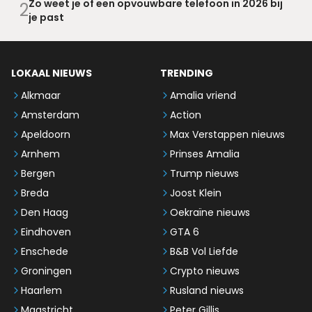
Zo weet je of een opvouwbare telefoon in 2026 bij
2
je past
LOKAAL NIEUWS
TRENDING
Alkmaar
Amalia vriend
Amsterdam
Action
Apeldoorn
Max Verstappen nieuws
Arnhem
Prinses Amalia
Bergen
Trump nieuws
Breda
Joost Klein
Den Haag
Oekraïne nieuws
Eindhoven
GTA 6
Enschede
B&B Vol Liefde
Groningen
Crypto nieuws
Haarlem
Rusland nieuws
Maastricht
Peter Gillis