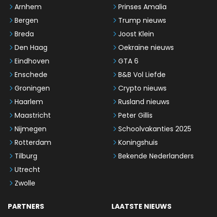
Arnhem
Prinses Amalia
Bergen
Trump nieuws
Breda
Joost Klein
Den Haag
Oekraïne nieuws
Eindhoven
GTA 6
Enschede
B&B Vol Liefde
Groningen
Crypto nieuws
Haarlem
Rusland nieuws
Maastricht
Peter Gillis
Nijmegen
Schoolvakanties 2025
Rotterdam
Koningshuis
Tilburg
Bekende Nederlanders
Utrecht
Zwolle
PARTNERS
LAATSTE NIEUWS