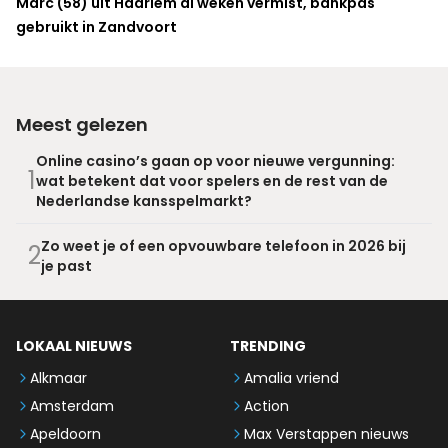
Marc (58) uit Haarlem al weken vermist, bankpas
gebruikt in Zandvoort
Meest gelezen
Online casino’s gaan op voor nieuwe vergunning:
1
wat betekent dat voor spelers en de rest van de
Nederlandse kansspelmarkt?
Zo weet je of een opvouwbare telefoon in 2026 bij
2
je past
LOKAAL NIEUWS
TRENDING
Alkmaar
Amalia vriend
Amsterdam
Action
Apeldoorn
Max Verstappen nieuws