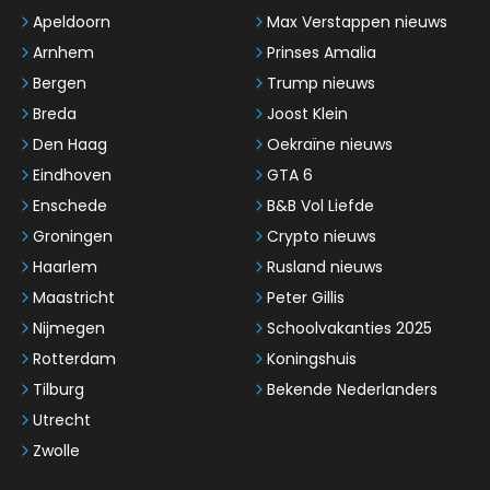
Apeldoorn
Max Verstappen nieuws
Arnhem
Prinses Amalia
Bergen
Trump nieuws
Breda
Joost Klein
Den Haag
Oekraïne nieuws
Eindhoven
GTA 6
Enschede
B&B Vol Liefde
Groningen
Crypto nieuws
Haarlem
Rusland nieuws
Maastricht
Peter Gillis
Nijmegen
Schoolvakanties 2025
Rotterdam
Koningshuis
Tilburg
Bekende Nederlanders
Utrecht
Zwolle