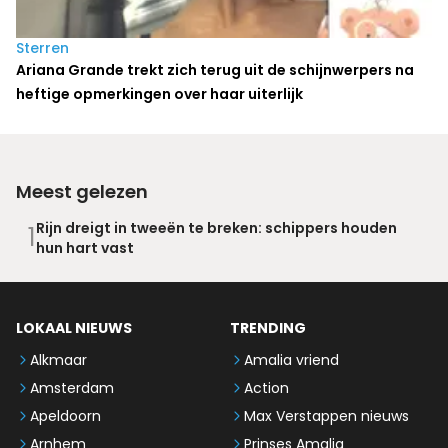
Sterren
Ariana Grande trekt zich terug uit de schijnwerpers na
heftige opmerkingen over haar uiterlijk
Meest gelezen
Rijn dreigt in tweeën te breken: schippers houden
1
hun hart vast
LOKAAL NIEUWS
TRENDING
Alkmaar
Amalia vriend
Amsterdam
Action
Apeldoorn
Max Verstappen nieuws
Arnhem
Prinses Amalia