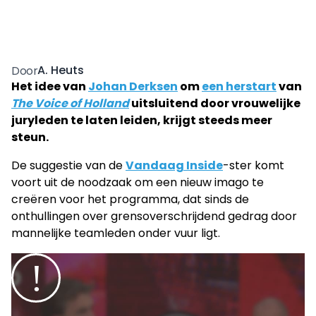
A. Heuts
Door
Het idee van
Johan Derksen
om
een herstart
van
The Voice of Holland
uitsluitend door vrouwelijke
juryleden te laten leiden, krijgt steeds meer
steun.
De suggestie van de
Vandaag Inside
-ster komt
voort uit de noodzaak om een nieuw imago te
creëren voor het programma, dat sinds de
onthullingen over grensoverschrijdend gedrag door
mannelijke teamleden onder vuur ligt.