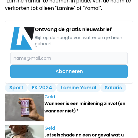
"Lamine Yamal" te noemen in plaats van de naam te
verkorten tot alleen "Lamine" of "Yamal".
Ontvang de gratis nieuwsbrief
Blijf op de hoogte van wat er om je heen
gebeurt.
Abonneren
Sport
EK 2024
Lamine Yamal
Salaris
Lees ook
Geld
Wanneer is een minilening zinvol (en
wanneer niet)?
Geld
Letselschade na een ongeval wat u