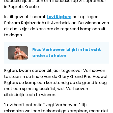
bepaald tijdens een eliminatieduel op 21 september
in Zagreb, Kroatië.
In dit gevecht neemt
Levi Rigters
het op tegen
Bahram Rajabzadeh uit Azerbeidzjan. De winnaar van
dit duel krijgt de kans om de regerend kampioen uit
te dagen.
Rico Verhoeven blijkt in het echt
anders te heten
Rigters kwam eerder dit jaar tegenover Verhoeven
te staan in de finale van de Glory Grand Prix. Hoewel
Rigters de kampioen kortstondig op de grond kreeg
met een spinning backfist, wist Verhoeven
uiteindelijk toch te winnen.
"Levi heeft potentie," zegt Verhoeven. "Hij is
misschien wel een toekomstige kampioen, maar niet