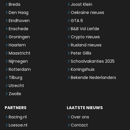
Breda
Joost Klein
Den Haag
Oekraïne nieuws
Eindhoven
GTA 6
Enschede
B&B Vol Liefde
Groningen
Crypto nieuws
Haarlem
Rusland nieuws
Maastricht
Peter Gillis
Nijmegen
Schoolvakanties 2025
Rotterdam
Koningshuis
Tilburg
Bekende Nederlanders
Utrecht
Zwolle
PARTNERS
LAATSTE NIEUWS
Racing.nl
Over ons
Loesoe.nl
Contact