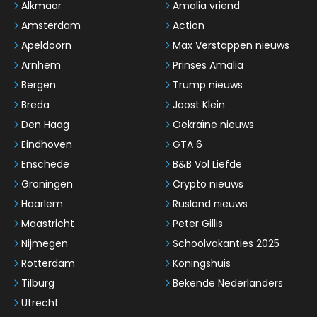
Alkmaar
Amalia vriend
Amsterdam
Action
Apeldoorn
Max Verstappen nieuws
Arnhem
Prinses Amalia
Bergen
Trump nieuws
Breda
Joost Klein
Den Haag
Oekraïne nieuws
Eindhoven
GTA 6
Enschede
B&B Vol Liefde
Groningen
Crypto nieuws
Haarlem
Rusland nieuws
Maastricht
Peter Gillis
Nijmegen
Schoolvakanties 2025
Rotterdam
Koningshuis
Tilburg
Bekende Nederlanders
Utrecht