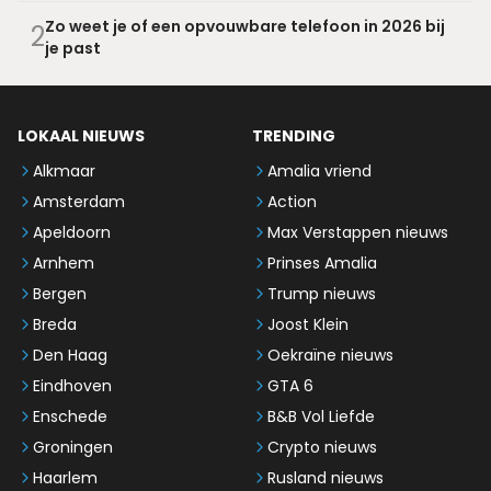
Zo weet je of een opvouwbare telefoon in 2026 bij
2
je past
LOKAAL NIEUWS
TRENDING
Alkmaar
Amalia vriend
Amsterdam
Action
Apeldoorn
Max Verstappen nieuws
Arnhem
Prinses Amalia
Bergen
Trump nieuws
Breda
Joost Klein
Den Haag
Oekraïne nieuws
Eindhoven
GTA 6
Enschede
B&B Vol Liefde
Groningen
Crypto nieuws
Haarlem
Rusland nieuws