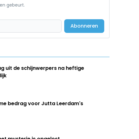
een gebeurt.
Abonneren
ug uit de schijnwerpers na heftige
ijk
eme bedrag voor Jutta Leerdam's
het mysterie is opgelost