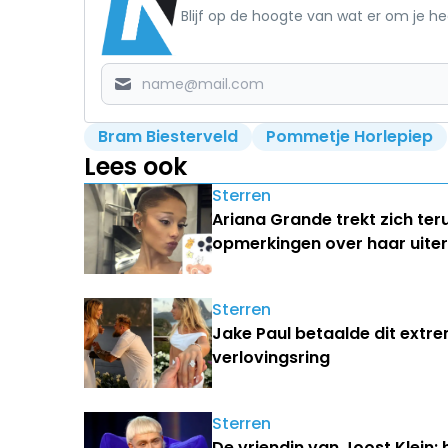
Blijf op de hoogte van wat er om je h
Bram Biesterveld
Pommetje Horlepiep
Lees ook
Sterren
Ariana Grande trekt zich ter
opmerkingen over haar uiterl
Sterren
Jake Paul betaalde dit extr
verlovingsring
Sterren
De vriendin van Joost Klein: 