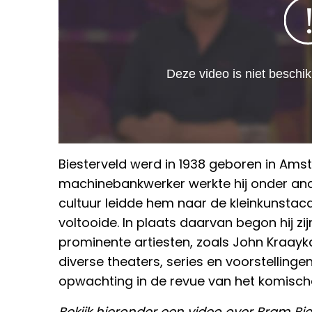
Biesterveld werd in 1938 geboren in Amst
machinebankwerker werkte hij onder ander
cultuur leidde hem naar de kleinkunstaca
voltooide. In plaats daarvan begon hij zi
prominente artiesten, zoals John Kraayka
diverse theaters, series en voorstellinge
opwachting in de revue van het komisch
Bekijk hieronder een video over Bram Bie