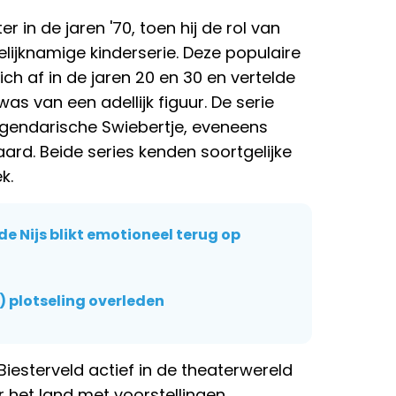
r in de jaren '70, toen hij de rol van
lijknamige kinderserie. Deze populaire
zich af in de jaren 20 en 30 en vertelde
as van een adellijk figuur. De serie
egendarische Swiebertje, eveneens
ard. Beide series kenden soortgelijke
k.
e Nijs blikt emotioneel terug op
) plotseling overleden
 Biesterveld actief in de theaterwereld
r het land met voorstellingen