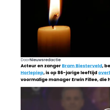
Nieuwsredactie
Door
Acteur en zanger
Bram Biesterveld
, b
Horlepiep
, is op 86-jarige leeftijd
over
voormalige manager Erwin Fillee, die