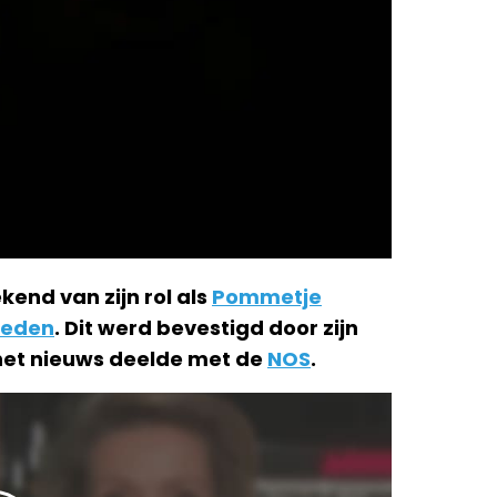
ekend van zijn rol als
Pommetje
leden
. Dit werd bevestigd door zijn
 het nieuws deelde met de
NOS
.