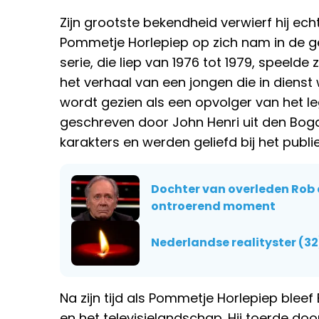
Zijn grootste bekendheid verwierf hij echte
Pommetje Horlepiep op zich nam in de ge
serie, die liep van 1976 tot 1979, speelde 
het verhaal van een jongen die in dienst w
wordt gezien als een opvolger van het l
geschreven door John Henri uit den Boga
karakters en werden geliefd bij het publie
Dochter van overleden Rob d
ontroerend moment
Nederlandse realityster (32
Na zijn tijd als Pommetje Horlepiep bleef
en het televisielandschap. Hij toerde doo