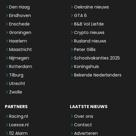
Den Haag
Oekraïne nieuws
Eindhoven
GTA 6
Enschede
B&B Vol Liefde
Groningen
Crypto nieuws
Haarlem
Rusland nieuws
Maastricht
Peter Gillis
Nijmegen
Schoolvakanties 2025
Rotterdam
Koningshuis
Tilburg
Bekende Nederlanders
Utrecht
Zwolle
PARTNERS
LAATSTE NIEUWS
Racing.nl
Over ons
Loesoe.nl
Contact
112 Alarm
Adverteren