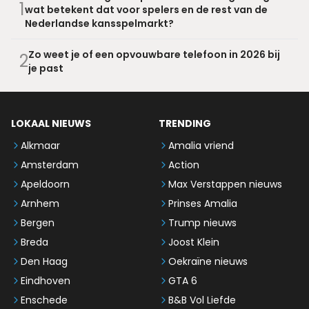
1
wat betekent dat voor spelers en de rest van de
Nederlandse kansspelmarkt?
Zo weet je of een opvouwbare telefoon in 2026 bij
2
je past
LOKAAL NIEUWS
TRENDING
Alkmaar
Amalia vriend
Amsterdam
Action
Apeldoorn
Max Verstappen nieuws
Arnhem
Prinses Amalia
Bergen
Trump nieuws
Breda
Joost Klein
Den Haag
Oekraïne nieuws
Eindhoven
GTA 6
Enschede
B&B Vol Liefde