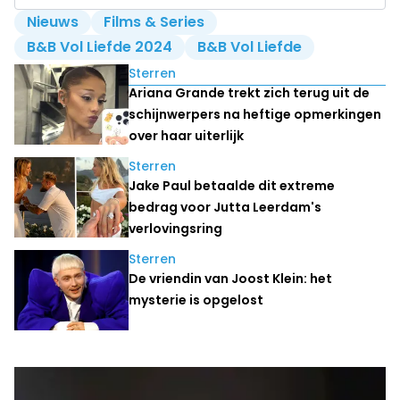
Nieuws
Films & Series
B&B Vol Liefde 2024
B&B Vol Liefde
Lees ook
Sterren
Ariana Grande trekt zich terug uit de
schijnwerpers na heftige opmerkingen
over haar uiterlijk
Sterren
Jake Paul betaalde dit extreme
bedrag voor Jutta Leerdam's
verlovingsring
Sterren
De vriendin van Joost Klein: het
mysterie is opgelost
Laatste nieuws