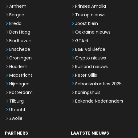
Arnhem
Prinses Amalia
Bergen
Trump nieuws
Breda
Joost Klein
Den Haag
Oekraïne nieuws
Eindhoven
GTA 6
Enschede
B&B Vol Liefde
Groningen
Crypto nieuws
Haarlem
Rusland nieuws
Maastricht
Peter Gillis
Nijmegen
Schoolvakanties 2025
Rotterdam
Koningshuis
Tilburg
Bekende Nederlanders
Utrecht
Zwolle
PARTNERS
LAATSTE NIEUWS