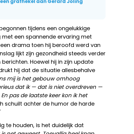
een grafhekel aan Gerard Joling
begonnen tijdens een ongelukkige
ng met een spannende ervaring met
p een drama toen hij beroofd werd van
lag lijkt zijn gezondheid steeds verder
n berichten. Hoewel hij in zijn update
ukt hij dat de situatie allesbehalve
ens mij is het gebouw omhoog
ieus dat ik — dat is niet overdreven —
 En pas de laatste keer kon ik het
och schuilt achter de humor de harde
"
g te houden, is het duidelijk dat
 is net geweest. Toevallig heel knap