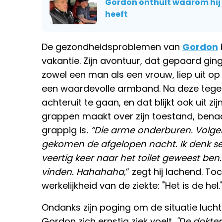
Gordon onthult waarom hij 
heeft
De gezondheidsproblemen van
Gordon
vakantie. Zijn avontuur, dat gepaard gi
zowel een man als een vrouw, liep uit o
een waardevolle armband. Na deze tegens
achteruit te gaan, en dat blijkt ook uit zij
grappen maakt over zijn toestand, benadr
grappig is
. “Die arme onderburen. Volg
gekomen de afgelopen nacht. Ik denk ser
veertig keer naar het toilet geweest ben.
vinden. Hahahaha,
” zegt hij lachend. T
werkelijkheid van de ziekte: "Het is de hel.
Ondanks zijn poging om de situatie luchti
Gordon zich ernstig ziek voelt.
"De dokter