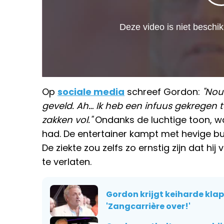
Op
sociale media
schreef Gordon:
"Nou 
geveld. Ah… Ik heb een infuus gekregen t
zakken vol."
Ondanks de luchtige toon, wa
had. De entertainer kampt met hevige buikg
De ziekte zou zelfs zo ernstig zijn dat hij 
te verlaten.
Gordon krijgt keiharde klap
'Zangcarrière over!'