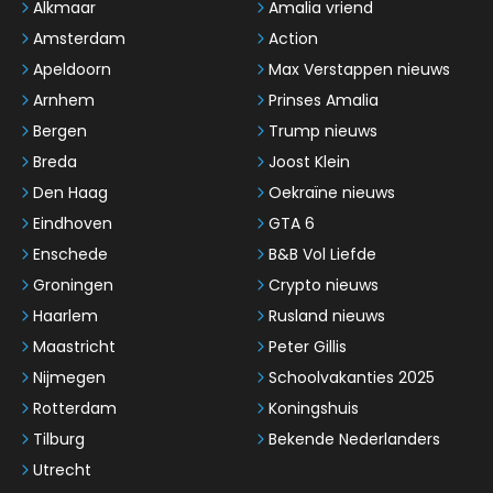
Alkmaar
Amalia vriend
Amsterdam
Action
Apeldoorn
Max Verstappen nieuws
Arnhem
Prinses Amalia
Bergen
Trump nieuws
Breda
Joost Klein
Den Haag
Oekraïne nieuws
Eindhoven
GTA 6
Enschede
B&B Vol Liefde
Groningen
Crypto nieuws
Haarlem
Rusland nieuws
Maastricht
Peter Gillis
Nijmegen
Schoolvakanties 2025
Rotterdam
Koningshuis
Tilburg
Bekende Nederlanders
Utrecht