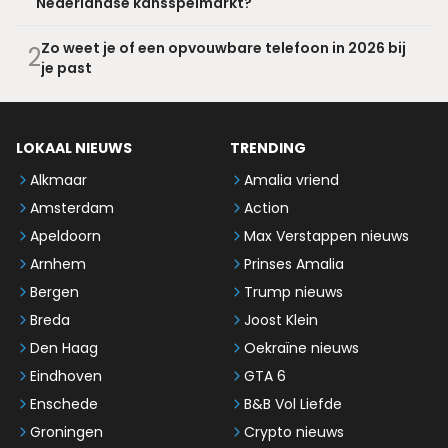
Nederlandse kansspelmarkt?
Zo weet je of een opvouwbare telefoon in 2026 bij
2
je past
LOKAAL NIEUWS
TRENDING
Alkmaar
Amalia vriend
Amsterdam
Action
Apeldoorn
Max Verstappen nieuws
Arnhem
Prinses Amalia
Bergen
Trump nieuws
Breda
Joost Klein
Den Haag
Oekraïne nieuws
Eindhoven
GTA 6
Enschede
B&B Vol Liefde
Groningen
Crypto nieuws